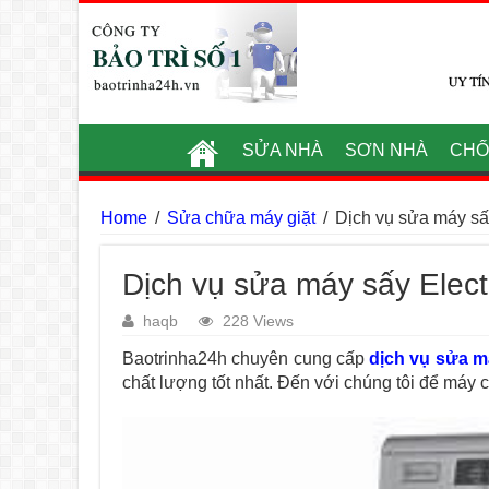
SỬA NHÀ
SƠN NHÀ
CHỐ
Home
/
Sửa chữa máy giặt
/
Dịch vụ sửa máy sấy
Dịch vụ sửa máy sấy Elect
haqb
228 Views
Baotrinha24h chuyên cung cấp
dịch vụ sửa má
chất lượng tốt nhất. Đến với chúng tôi để máy 