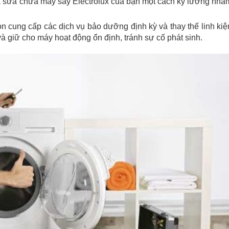
và sửa chữa máy sấy Electrolux của bạn một cách kỹ lưỡng nhằ
òn cung cấp các dịch vụ bảo dưỡng định kỳ và thay thế linh kiệ
và giữ cho máy hoạt động ổn định, tránh sự cố phát sinh.