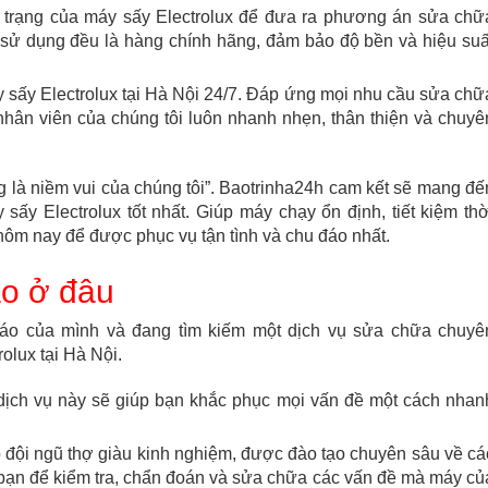
nh trạng của máy sấy Electrolux để đưa ra phương án sửa chữ
c sử dụng đều là hàng chính hãng, đảm bảo độ bền và hiệu suấ
y sấy Electrolux tại Hà Nội 24/7. Đáp ứng mọi nhu cầu sửa chữ
nhân viên của chúng tôi luôn nhanh nhẹn, thân thiện và chuyê
là niềm vui của chúng tôi”. Baotrinha24h cam kết sẽ mang đế
y Electrolux tốt nhất. Giúp máy chạy ổn định, tiết kiệm thờ
y hôm nay để được phục vụ tận tình và chu đáo nhất.
o ở đâu
áo của mình và đang tìm kiếm một dịch vụ sửa chữa chuyê
olux tại Hà Nội.
 dịch vụ này sẽ giúp bạn khắc phục mọi vấn đề một cách nhan
ó đội ngũ thợ giàu kinh nghiệm, được đào tạo chuyên sâu về cá
 bạn để kiểm tra, chẩn đoán và sửa chữa các vấn đề mà máy củ