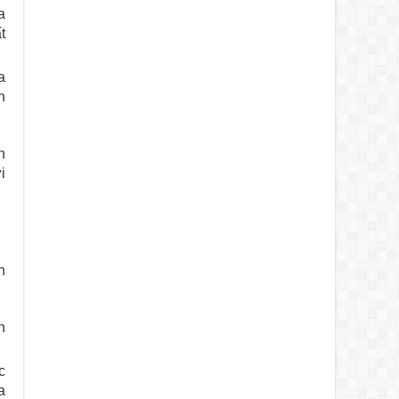
a
t
a
n
n
i
n
h
c
a