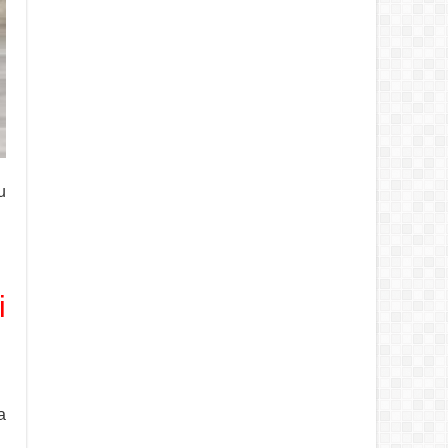
u
i
a