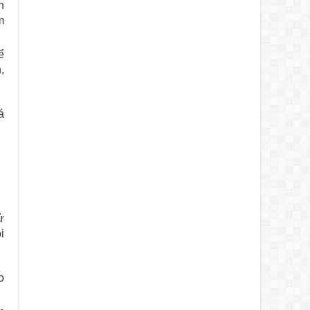
h
m
ể
,
á
ử
i
o