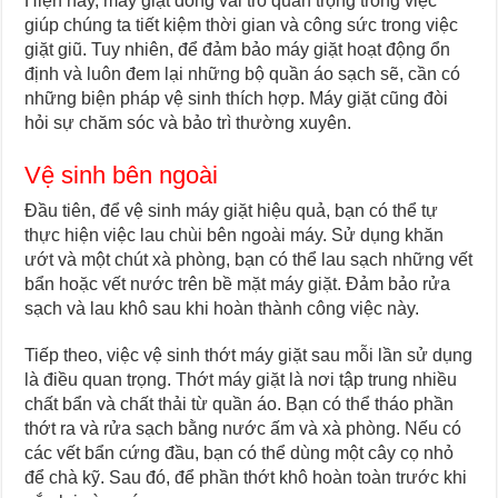
Hiện nay, máy giặt đóng vai trò quan trọng trong việc
giúp chúng ta tiết kiệm thời gian và công sức trong việc
giặt giũ. Tuy nhiên, để đảm bảo máy giặt hoạt động ổn
định và luôn đem lại những bộ quần áo sạch sẽ, cần có
những biện pháp vệ sinh thích hợp. Máy giặt cũng đòi
hỏi sự chăm sóc và bảo trì thường xuyên.
Vệ sinh bên ngoài
Đầu tiên, để vệ sinh máy giặt hiệu quả, bạn có thể tự
thực hiện việc lau chùi bên ngoài máy. Sử dụng khăn
ướt và một chút xà phòng, bạn có thể lau sạch những vết
bẩn hoặc vết nước trên bề mặt máy giặt. Đảm bảo rửa
sạch và lau khô sau khi hoàn thành công việc này.
Tiếp theo, việc vệ sinh thớt máy giặt sau mỗi lần sử dụng
là điều quan trọng. Thớt máy giặt là nơi tập trung nhiều
chất bẩn và chất thải từ quần áo. Bạn có thể tháo phần
thớt ra và rửa sạch bằng nước ấm và xà phòng. Nếu có
các vết bẩn cứng đầu, bạn có thể dùng một cây cọ nhỏ
để chà kỹ. Sau đó, để phần thớt khô hoàn toàn trước khi