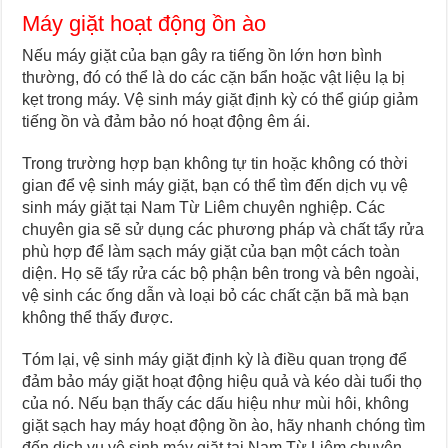
Máy giặt hoạt động ồn ào
Nếu máy giặt của bạn gây ra tiếng ồn lớn hơn bình
thường, đó có thể là do các cặn bẩn hoặc vật liệu lạ bị
kẹt trong máy. Vệ sinh máy giặt định kỳ có thể giúp giảm
tiếng ồn và đảm bảo nó hoạt động êm ái.
Trong trường hợp bạn không tự tin hoặc không có thời
gian để vệ sinh máy giặt, bạn có thể tìm đến dịch vụ vệ
sinh máy giặt tại Nam Từ Liêm chuyên nghiệp. Các
chuyên gia sẽ sử dụng các phương pháp và chất tẩy rửa
phù hợp để làm sạch máy giặt của bạn một cách toàn
diện. Họ sẽ tẩy rửa các bộ phận bên trong và bên ngoài,
vệ sinh các ống dẫn và loại bỏ các chất cặn bã mà bạn
không thể thấy được.
Tóm lại, vệ sinh máy giặt định kỳ là điều quan trọng để
đảm bảo máy giặt hoạt động hiệu quả và kéo dài tuổi thọ
của nó. Nếu bạn thấy các dấu hiệu như mùi hôi, không
giặt sạch hay máy hoạt động ồn ào, hãy nhanh chóng tìm
đến dịch vụ vệ sinh máy giặt tại Nam Từ Liêm chuyên