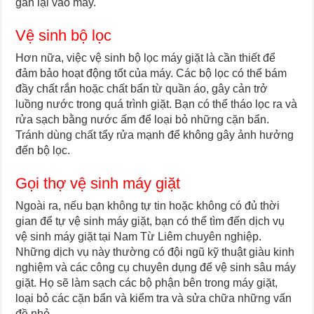
gắn lại vào máy.
Vệ sinh bộ lọc
Hơn nữa, việc vệ sinh bộ lọc máy giặt là cần thiết để
đảm bảo hoạt động tốt của máy. Các bộ lọc có thể bám
đầy chất rắn hoặc chất bẩn từ quần áo, gây cản trở
luồng nước trong quá trình giặt. Bạn có thể tháo lọc ra và
rửa sạch bằng nước ấm để loại bỏ những cặn bẩn.
Tránh dùng chất tẩy rửa mạnh để không gây ảnh hưởng
đến bộ lọc.
Gọi thợ vệ sinh máy giặt
Ngoài ra, nếu bạn không tự tin hoặc không có đủ thời
gian để tự vệ sinh máy giặt, bạn có thể tìm đến dịch vụ
vệ sinh máy giặt tại Nam Từ Liêm chuyên nghiệp.
Những dịch vụ này thường có đội ngũ kỹ thuật giàu kinh
nghiệm và các công cụ chuyên dụng để vệ sinh sâu máy
giặt. Họ sẽ làm sạch các bộ phận bên trong máy giặt,
loại bỏ các cặn bẩn và kiểm tra và sửa chữa những vấn
đề nhỏ.