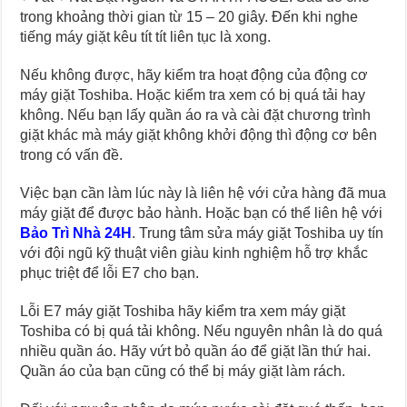
trong khoảng thời gian từ 15 – 20 giây. Đến khi nghe
tiếng máy giặt kêu tít tít liên tục là xong.
Nếu không được, hãy kiểm tra hoạt động của động cơ
máy giặt Toshiba. Hoặc kiểm tra xem có bị quá tải hay
không. Nếu bạn lấy quần áo ra và cài đặt chương trình
giặt khác mà máy giặt không khởi động thì động cơ bên
trong có vấn đề.
Việc bạn cần làm lúc này là liên hệ với cửa hàng đã mua
máy giặt để được bảo hành. Hoặc bạn có thể liên hệ với
Bảo Trì Nhà 24H
. Trung tâm sửa máy giặt Toshiba uy tín
với đội ngũ kỹ thuật viên giàu kinh nghiệm hỗ trợ khắc
phục triệt để lỗi E7 cho bạn.
Lỗi E7 máy giặt Toshiba hãy kiểm tra xem máy giặt
Toshiba có bị quá tải không. Nếu nguyên nhân là do quá
nhiều quần áo. Hãy vứt bỏ quần áo để giặt lần thứ hai.
Quần áo của bạn cũng có thể bị máy giặt làm rách.