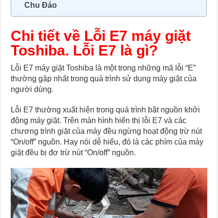
Chu Đáo
Chi tiết về Lỗi E7 máy giặt
Toshiba. Lỗi E7 là gì?
Lỗi E7 máy giặt Toshiba là một trong những mã lỗi “E”
thường gặp nhất trong quá trình sử dụng máy giặt của
người dùng.
Lỗi E7 thường xuất hiện trong quá trình bật nguồn khởi
động máy giặt. Trên màn hình hiển thị lỗi E7 và các
chương trình giặt của máy đều ngừng hoạt động trừ nút
“On/off” nguồn. Hay nói dễ hiểu, đó là các phím của máy
giặt đều bị đơ trừ nút “On/off” nguồn.