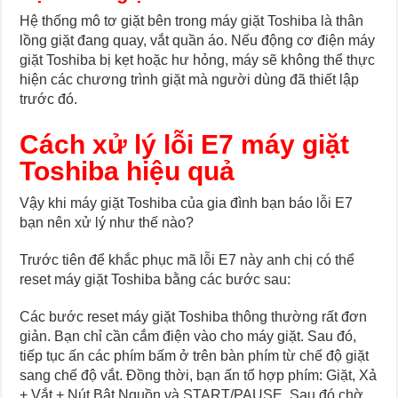
Hệ thống mô tơ giặt bên trong máy giặt Toshiba là thân
lồng giặt đang quay, vắt quần áo. Nếu động cơ điện máy
giặt Toshiba bị kẹt hoặc hư hỏng, máy sẽ không thể thực
hiện các chương trình giặt mà người dùng đã thiết lập
trước đó.
Cách xử lý lỗi E7 máy giặt
Toshiba hiệu quả
Vậy khi máy giặt Toshiba của gia đình bạn báo lỗi E7
bạn nên xử lý như thế nào?
Trước tiên để khắc phục mã lỗi E7 này anh chị có thể
reset máy giặt Toshiba bằng các bước sau:
Các bước reset máy giặt Toshiba thông thường rất đơn
giản. Bạn chỉ cần cắm điện vào cho máy giặt. Sau đó,
tiếp tục ấn các phím bấm ở trên bàn phím từ chế độ giặt
sang chế độ vắt. Đồng thời, bạn ấn tổ hợp phím: Giặt, Xả
+ Vắt + Nút Bật Nguồn và START/PAUSE. Sau đó chờ