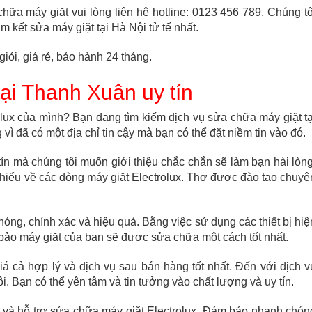
 chữa máy giặt vui lòng liên hệ hotline: 0123 456 789. Chúng tô
m kết sửa máy giặt tại Hà Nội tử tế nhất.
 giỏi, giá rẻ, bảo hành 24 tháng.
tại Thanh Xuân uy tín
lux của mình? Bạn đang tìm kiếm dịch vụ sửa chữa máy giặt tạ
ì đã có một địa chỉ tin cậy mà bạn có thể đặt niềm tin vào đó.
ín mà chúng tôi muốn giới thiệu chắc chắn sẽ làm bạn hài lòng
 hiểu về các dòng máy giặt Electrolux. Thợ được đào tạo chuyê
óng, chính xác và hiệu quả. Bằng việc sử dụng các thiết bị hiệ
 bảo máy giặt của bạn sẽ được sửa chữa một cách tốt nhất.
iá cả hợp lý và dịch vụ sau bán hàng tốt nhất. Đến với dịch v
. Bạn có thể yên tâm và tin tưởng vào chất lượng và uy tín.
n và hỗ trợ sửa chữa máy giặt Electrolux. Đảm bảo nhanh chón