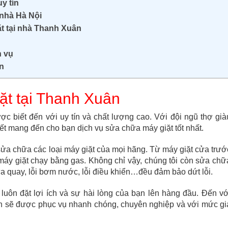
y tín
 nhà Hà Nội
t tại nhà Thanh Xuân
h vụ
ân
ặt tại Thanh Xuân
c biết đến với uy tín và chất lượng cao. Với đội ngũ thợ già
t mang đến cho bạn dịch vụ sửa chữa máy giặt tốt nhất.
ửa chữa các loại máy giặt của mọi hãng. Từ máy giặt cửa trướ
máy giặt chạy bằng gas. Không chỉ vậy, chúng tôi còn sửa chữ
ữa quay, lỗi bơm nước, lỗi điều khiển…đều đảm bảo dứt lỗi.
luôn đặt lợi ích và sự hài lòng của bạn lên hàng đầu. Đến vớ
ạn sẽ được phục vụ nhanh chóng, chuyên nghiệp và với mức gi