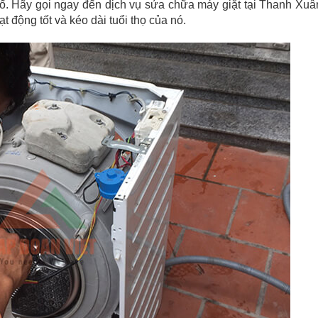
ố. Hãy gọi ngay đến dịch vụ sửa chữa máy giặt tại Thanh Xuâ
t động tốt và kéo dài tuổi thọ của nó.