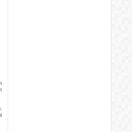
n
i
.
t