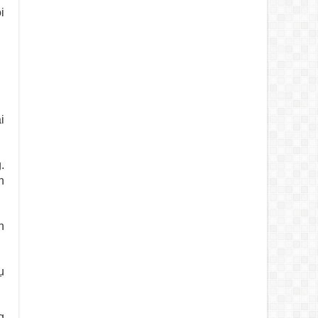
i
i
.
n
n
ụ
g