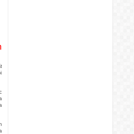
h
t
i
c
a
a
n
a