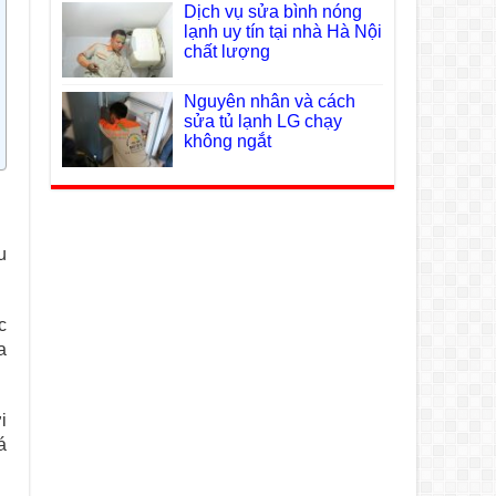
Dịch vụ sửa bình nóng
lạnh uy tín tại nhà Hà Nội
chất lượng
Nguyên nhân và cách
sửa tủ lạnh LG chạy
không ngắt
u
c
a
i
á