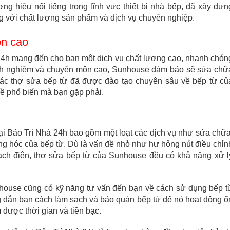
g hiệu nổi tiếng trong lĩnh vực thiết bị nhà bếp, đã xây dựn
ng với chất lượng sản phẩm và dịch vụ chuyên nghiệp.
ôn cao
24h mang đến cho bạn một dịch vụ chất lượng cao, nhanh chón
 kinh nghiệm và chuyên môn cao, Sunhouse đảm bảo sẽ sửa chữ
 Các thợ sửa bếp từ đã được đào tạo chuyên sâu về bếp từ củ
đề phổ biến mà bạn gặp phải.
i Bảo Trì Nhà 24h bao gồm một loạt các dịch vụ như sửa chữa
ỏng hóc của bếp từ. Dù là vấn đề nhỏ như hư hỏng nút điều chỉn
mạch điện, thợ sửa bếp từ của Sunhouse đều có khả năng xử l
house cũng có kỹ năng tư vấn đến bạn về cách sử dụng bếp t
g dẫn bạn cách làm sạch và bảo quản bếp từ để nó hoạt động ổ
m được thời gian và tiền bạc.