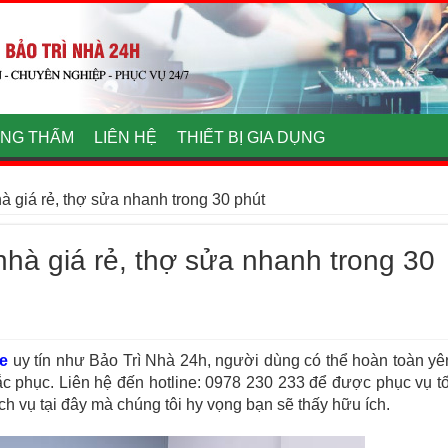
NG THẤM
LIÊN HỆ
THIẾT BỊ GIA DỤNG
 giá rẻ, thợ sửa nhanh trong 30 phút
hà giá rẻ, thợ sửa nhanh trong 30
e
uy tín như Bảo Trì Nhà 24h, người dùng có thể hoàn toàn yê
ắc phục.
Liên hệ đến hotline: 0978 230 233 để được phục vụ tố
ch vụ tại đây mà chúng tôi hy vọng bạn sẽ thấy hữu ích.