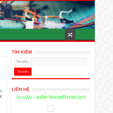
TÌM KIẾM
LIÊN HỆ
n
t
TƯ VẤN – KIỂM TRA MIỄN PHÍ 24/7