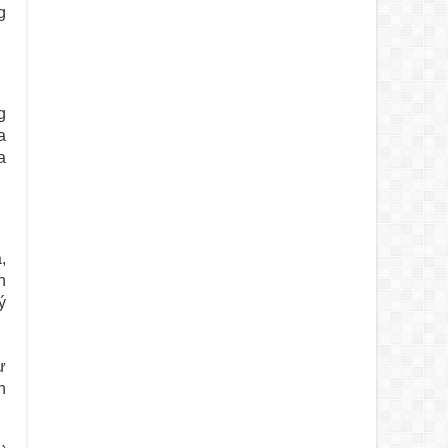
g
g
a
a
,
h
ý
ừ
n