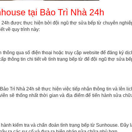
nhouse tại Bảo Trì Nhà 24h
à 24h được thực hiện bởi đội ngũ thợ sửa bếp từ chuyên nghiệ
ết về quy trình này:
4h thông qua số điện thoại hoặc truy cập website để đăng ký dịc
 thông tin chi tiết về tình trạng bếp từ để đội ngũ thợ sửa bế
ảo Trì Nhà 24h sẽ thực hiện việc tiếp nhận thông tin và lên lịc
viên sẽ thống nhất thời gian và địa điểm để tiến hành sửa chữ
n hành kiểm tra và chẩn đoán tình trạng bếp từ Sunhouse. Đây l
gây ra các sự cố và đưa ra biện pháp sửa chữa phù hợp.