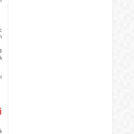
c
h
ể
à
i
ì
à