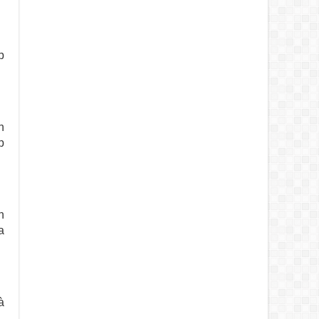
p
h
p
h
a
à