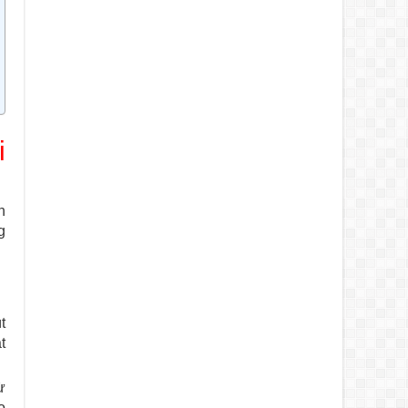
i
h
g
t
t
ừ
o