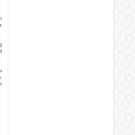
n
ư
g
t
u
.
o