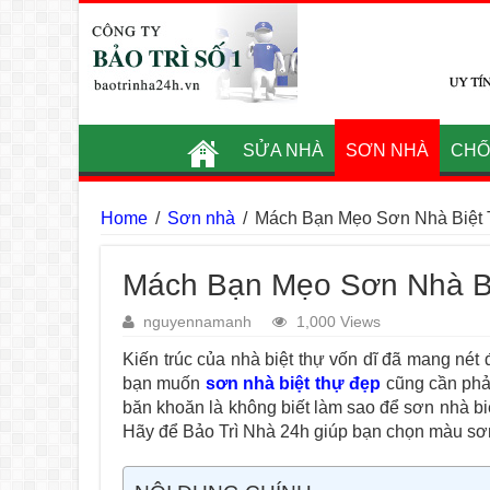
SỬA NHÀ
SƠN NHÀ
CHỐ
Home
/
Sơn nhà
/
Mách Bạn Mẹo Sơn Nhà Biệt
Mách Bạn Mẹo Sơn Nhà B
nguyennamanh
1,000 Views
Kiến trúc của nhà biệt thự vốn dĩ đã mang nét
bạn muốn
sơn nhà biệt thự đẹp
cũng cần phải
băn khoăn là không biết làm sao để sơn nhà b
Hãy để Bảo Trì Nhà 24h giúp bạn chọn màu sơn