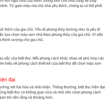
 hơn với ngôi nhà của mình. Đồng thời chủ nhà cũng sẽ thấy
mình. Từ gam màu mà chủ nhà yêu thích, chúng ta có thể phối
sở thích của gia chủ. Yếu tố phong thủy dường như là yếu tố
iệc lựa chọn màu sơn nhà theo phong thủy của gia chủ. Vì việc
à thịnh vượng cho gia chủ.
u sắc của biệt thự. Mỗi phong cách khác nhau sẽ phù hợp các
m hiểu về phong cách thiết kế của biệt thự để chọn màu sơn
iện đại
đường nét hài hòa và nhã nhặn. Thông thường, biệt thự hiện đại
ững biệt thự có không gian vừa và nhỏ nên chọn phong cách
gian trở nên rộng và thoáng hơn.