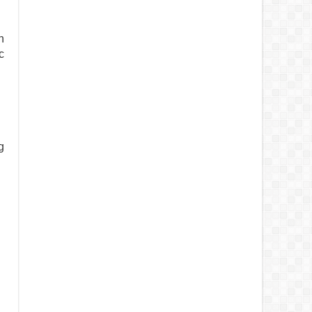
n
c
g