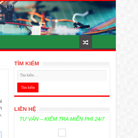
TÌM KIẾM
i
n
LIÊN HỆ
.
TƯ VẤN – KIỂM TRA MIỄN PHÍ 24/7