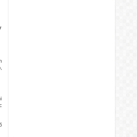
ự
n
,
i
c
ổ