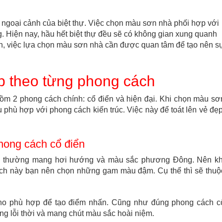
ngoại cảnh của biệt thự. Việc chọn màu sơn nhà phối hợp với
. Hiện nay, hầu hết biệt thự đều sẽ có không gian xung quanh
n, việc lựa chọn màu sơn nhà cần được quan tâm để tạo nên s
p theo từng phong cách
 gồm 2 phong cách chính: cổ điển và hiện đại. Khi chọn màu sơ
 phù hợp với phong cách kiến trúc. Việc này để toát lên vẻ đẹp
hong cách cổ điển
điển thường mang hơi hướng và màu sắc phương Đông. Nên kh
ách này bạn nên chọn những gam màu đậm. Cụ thể thì sẽ thuộ
cho phù hợp để tạo điểm nhấn. Cũng như đúng phong cách c
g lỗi thời và mang chút màu sắc hoài niệm.