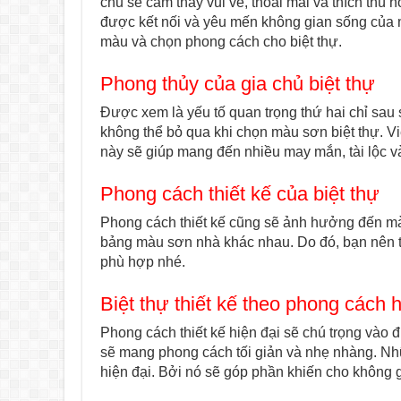
chủ sẽ cảm thấy vui vẻ, thoải mái và thích thú
được kết nối và yêu mến không gian sống của 
màu và chọn phong cách cho biệt thự.
Phong thủy của gia chủ biệt thự
Được xem là yếu tố quan trọng thứ hai chỉ sau 
không thể bỏ qua khi chọn màu sơn biệt thự. V
này sẽ giúp mang đến nhiều may mắn, tài lộc v
Phong cách thiết kế của biệt thự
Phong cách thiết kế cũng sẽ ảnh hưởng đến mà
bảng màu sơn nhà khác nhau. Do đó, bạn nên tì
phù hợp nhé.
Biệt thự thiết kế theo phong cách h
Phong cách thiết kế hiện đại sẽ chú trọng vào 
sẽ mang phong cách tối giản và nhẹ nhàng. Nh
hiện đại. Bởi nó sẽ góp phần khiến cho không 