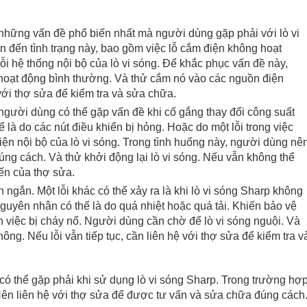
 những vấn đề phổ biến nhất mà người dùng gặp phải với lò vi
 đến tình trạng này, bao gồm việc lỗ cắm điện không hoạt
ỗi hệ thống nội bộ của lò vi sóng. Để khắc phục vấn đề này,
 hoạt động bình thường. Và thử cắm nó vào các nguồn điện
với thợ sửa để kiểm tra và sửa chữa.
người dùng có thể gặp vấn đề khi cố gắng thay đổi công suất
 là do các nút điều khiển bị hỏng. Hoặc do một lỗi trong việc
ện nội bộ của lò vi sóng. Trong tình huống này, người dùng nê
ng cách. Và thử khởi động lại lò vi sóng. Nếu vẫn không thể
n ​​của thợ sửa.
ngắn. Một lỗi khác có thể xảy ra là khi lò vi sóng Sharp không
guyên nhân có thể là do quá nhiệt hoặc quá tải. Khiến bảo vệ
ánh việc bị cháy nổ. Người dùng cần chờ để lò vi sóng nguội. Và
ông. Nếu lỗi vẫn tiếp tục, cần liên hệ với thợ sửa để kiểm tra v
có thể gặp phải khi sử dụng lò vi sóng Sharp. Trong trường hợ
Nên liên hệ với thợ sửa để được tư vấn và sửa chữa đúng cách