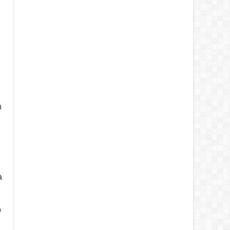
n
à
p
.