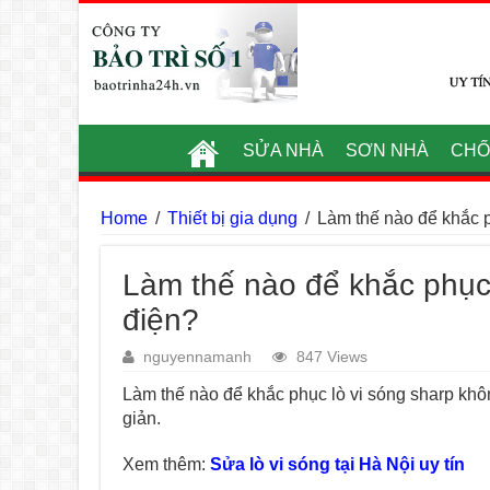
SỬA NHÀ
SƠN NHÀ
CHỐ
Home
/
Thiết bị gia dụng
/
Làm thế nào để khắc p
Làm thế nào để khắc phục 
điện?
nguyennamanh
847 Views
Làm thế nào để khắc phục lò vi sóng sharp kh
giản.
Xem thêm:
Sửa lò vi sóng tại Hà Nội uy tín