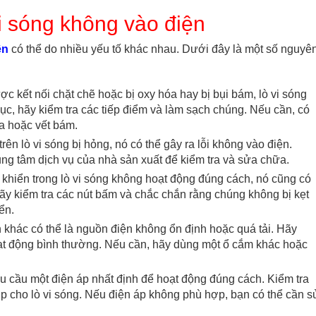
i sóng không vào điện
ện
có thể do nhiều yếu tố khác nhau. Dưới đây là một số nguyê
c kết nối chặt chẽ hoặc bị oxy hóa hay bị bụi bám, lò vi sóng
, hãy kiểm tra các tiếp điểm và làm sạch chúng. Nếu cần, có
a hoặc vết bám.
ên lò vi sóng bị hỏng, nó có thể gây ra lỗi không vào điện.
ung tâm dịch vụ của nhà sản xuất để kiểm tra và sửa chữa.
khiển trong lò vi sóng không hoạt động đúng cách, nó cũng có
Hãy kiểm tra các nút bấm và chắc chắn rằng chúng không bị kẹt
ển.
khác có thể là nguồn điện không ổn định hoặc quá tải. Hãy
oạt động bình thường. Nếu cần, hãy dùng một ổ cắm khác hoặc
u cầu một điện áp nhất định để hoạt động đúng cách. Kiểm tra
ợp cho lò vi sóng. Nếu điện áp không phù hợp, bạn có thể cần s