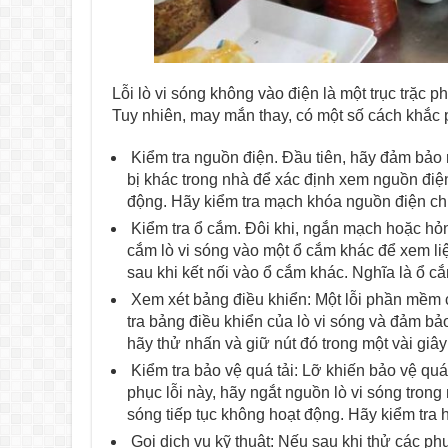
Lỗi lò vi sóng không vào điện là một trục trặc 
Tuy nhiên, may mắn thay, có một số cách khắc 
Kiểm tra nguồn điện. Đầu tiên, hãy đảm bảo rằ
bị khác trong nhà để xác định xem nguồn điện
động. Hãy kiểm tra mạch khóa nguồn điện ch
Kiểm tra ổ cắm. Đôi khi, ngắn mạch hoặc hỏn
cắm lò vi sóng vào một ổ cắm khác để xem li
sau khi kết nối vào ổ cắm khác. Nghĩa là ổ 
Xem xét bảng điều khiển: Một lỗi phần mềm 
tra bảng điều khiển của lò vi sóng và đảm bả
hãy thử nhấn và giữ nút đó trong một vài giây
Kiểm tra bảo vệ quá tải: Lỡ khiến bảo vệ quá 
phục lỗi này, hãy ngắt nguồn lò vi sóng trong
sóng tiếp tục không hoạt động. Hãy kiểm tra 
Gọi dịch vụ kỹ thuật: Nếu sau khi thử các ph