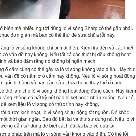
phổ biến mà nhiều người dùng lò vi sóng Sharp có thể gặp phải.
phục đơn giản mà bạn có thể thử để sửa chữa lỗi này.
ng lò vi sóng không chỉ bị mất điện. Kiểm tra đèn và các thiết
 có vấn đề hay không. Nếu tất cả các thiết bị đều không hoạt
ính và bảo đảm rằng nó không bị ngắn mạch.
g ổ cắm cũng có thể gây ra lò vi sóng không vào điện. Hãy thử
ệu vấn đề có nằm ở ổ cắm hay không. Nếu lò vi sóng hoạt động
cắm gốc bị hỏng và bạn cần sửa chữa hoặc thay thế ổ cắm.
có thể làm cho lò vi sóng không hoạt động đúng cách. Hãy kiểm
o rằng không có bất kỳ nút nào bị kẹt hoặc nhấn xuống. Nếu có,
 để xem liệu lò vi sóng có thức tỉnh hay không.
tải được kích hoạt, lò vi sóng sẽ tự động tắt nguồn. Để khắc
 một thời gian ngắn. Sau đó bật lại và thử sử dụng nó. Nếu lò vi
hướng dẫn sử dụng để biết cách đặt lại bảo vệ quá tải.
ương pháp trên mà lò vi sóng vẫn không vào điện. Có thể lỗi