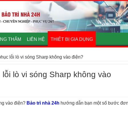
NG THẤM
LIÊN HỆ
THIẾT BỊ GIA DỤNG
hục lỗi lò vi sóng Sharp không vào điện?
lỗi lò vi sóng Sharp không vào
ông vào điện?
Bảo trì nhà 24h
hướng dẫn bạn một số bước đơ