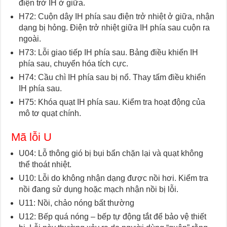
điện trở IH ở giữa.
H72: Cuộn dây IH phía sau điện trở nhiệt ở giữa, nhận
dạng bị hỏng. Điện trở nhiệt giữa IH phía sau cuộn ra
ngoài.
H73: Lỗi giao tiếp IH phía sau. Bảng điều khiển IH
phía sau, chuyển hóa tích cực.
H74: Cầu chì IH phía sau bị nổ. Thay tấm điều khiển
IH phía sau.
H75: Khóa quạt IH phía sau. Kiểm tra hoạt động của
mô tơ quạt chính.
Mã lỗi U
U04: Lỗ thông gió bị bụi bẩn chặn lại và quạt không
thể thoát nhiệt.
U10: Lỗi do không nhận dạng được nồi hơi. Kiểm tra
nồi đang sử dụng hoặc mạch nhận nồi bị lỗi.
U11: Nồi, chảo nóng bất thường
U12: Bếp quá nóng – bếp tự động tắt để bảo vệ thiết