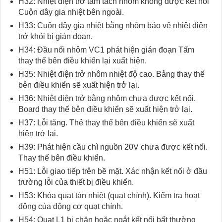
H32: Nhiệt điện trở tấm tách nhôm không được kết nối
Cuộn dây gia nhiệt bên ngoài.
H33: Cuộn dây gia nhiệt bằng nhôm bảo vệ nhiệt điện
trở khỏi bị gián đoạn.
H34: Đầu nối nhôm VC1 phát hiện gián đoạn Tấm
thay thế bên điều khiển lại xuất hiện.
H35: Nhiệt điện trở nhôm nhiệt độ cao. Bảng thay thế
bên điều khiển sẽ xuất hiện trở lại.
H36: Nhiệt điện trở bằng nhôm chưa được kết nối.
Board thay thế bên điều khiển sẽ xuất hiện trở lại.
H37: Lỗi tăng. Thẻ thay thế bên điều khiển sẽ xuất
hiện trở lại.
H39: Phát hiện cầu chì nguồn 20V chưa được kết nối.
Thay thế bên điều khiển.
H51: Lỗi giao tiếp trên bề mặt. Xác nhận kết nối ở đầu
trường lỗi của thiết bị điều khiển.
H53: Khóa quạt tản nhiệt (quạt chính). Kiểm tra hoạt
động của động cơ quạt chính.
H54: Quạt L1 bị chặn hoặc ngắt kết nối bất thường