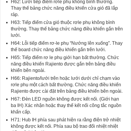
H62: Lưới tiếp điểm rơle phụ không bình thường.
Thay thế bảng chức năng điều khiển cửa gió đã lắp
ráp.
H63: Tiếp điểm cửa gió thuộc rơle phụ không bình
thường. Thay thế bảng chức năng điều khiển gắn trên
lưới.
H64: Lỗi tiếp điểm rơ-le phụ “Nướng lên xuống”. Thay
thế board chức năng điều khiển gắn trên lưới.
H65: Tiếp điểm rơ le phụ giới hạn bất thường. Chức
năng điều khiển Rajiento được gắn trên bảng điều
khiển bên ngoài.
H66: Rajiento/lưới trên hoặc lưới dưới chỉ chạm vào
rơle phụ một cách bất thường. Chức năng điều khiển
Rajiento được cài đặt trên bảng điều khiển bên ngoài.
H67: Đèn LED nguồn không được kết nối. (Giới hạn
ba IH) Xác nhận hoặc thay thế kết nối công tắc nguồn
khẩn cấp.
H71: Hub IH phía sau phát hiện ra rằng điện trở nhiệt
không được kết nối. Phía sau bộ trao đổi nhiệt nhiệt