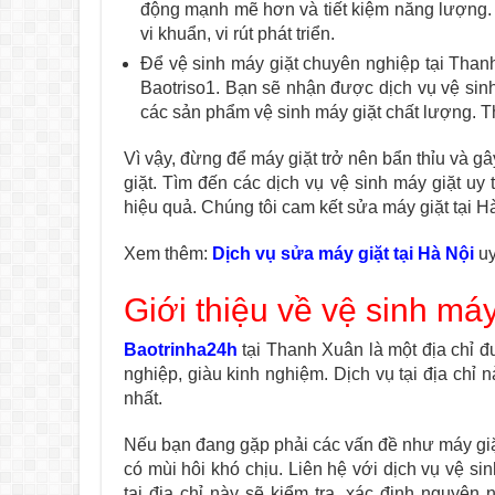
động mạnh mẽ hơn và tiết kiệm năng lượng. 
vi khuẩn, vi rút phát triển.
Để vệ sinh máy giặt chuyên nghiệp tại Thanh
Baotriso1. Bạn sẽ nhận được dịch vụ vệ sinh
các sản phẩm vệ sinh máy giặt chất lượng. 
Vì vậy, đừng để máy giặt trở nên bẩn thỉu và 
giặt. Tìm đến các dịch vụ vệ sinh máy giặt u
hiệu quả. Chúng tôi cam kết sửa máy giặt tại Hà
Xem thêm:
Dịch vụ sửa máy giặt tại Hà Nội
uy
Giới thiệu về vệ sinh má
Baotrinha24h
tại Thanh Xuân là một địa chỉ đ
nghiệp, giàu kinh nghiệm. Dịch vụ tại địa chỉ
nhất.
Nếu bạn đang gặp phải các vấn đề như máy giặ
có mùi hôi khó chịu. Liên hệ với dịch vụ vệ si
tại địa chỉ này sẽ kiểm tra, xác định nguyê