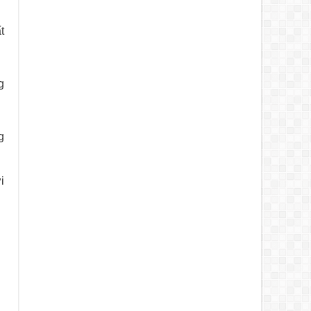
t
g
g
i