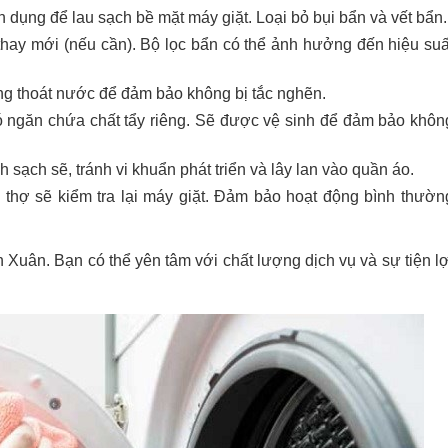
 dụng để lau sạch bề mặt máy giặt. Loại bỏ bụi bẩn và vết bẩn.
 thay mới (nếu cần). Bộ lọc bẩn có thể ảnh hưởng đến hiệu suấ
ng thoát nước để đảm bảo không bị tắc nghẽn.
ó ngăn chứa chất tẩy riêng. Sẽ được vệ sinh để đảm bảo khôn
h sạch sẽ, tránh vi khuẩn phát triển và lây lan vào quần áo.
, thợ sẽ kiểm tra lại máy giặt. Đảm bảo hoạt động bình thườn
h Xuân. Bạn có thể yên tâm với chất lượng dịch vụ và sự tiện lợ