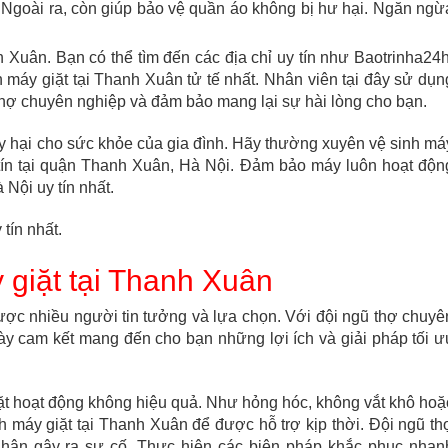
Ngoài ra, còn giúp bảo vệ quần áo không bị hư hại. Ngăn ngừ
 Xuân. Bạn có thể tìm đến các địa chỉ uy tín như Baotrinha24h
 máy giặt tại Thanh Xuân tử tế nhất. Nhân viên tại đây sử dụn
Thợ chuyên nghiệp và đảm bảo mang lại sự hài lòng cho bạn.
gây hại cho sức khỏe của gia đình. Hãy thường xuyên vệ sinh má
y tín tại quận Thanh Xuân, Hà Nội. Đảm bảo máy luôn hoạt độn
 Nội uy tín nhất.
 tín nhất.
y giặt tại Thanh Xuân
ược nhiều người tin tưởng và lựa chọn. Với đội ngũ thợ chuyê
 này cam kết mang đến cho bạn những lợi ích và giải pháp tối ư
t hoạt động không hiệu quả. Như hỏng hóc, không vắt khô hoặ
nh máy giặt tại Thanh Xuân để được hỗ trợ kịp thời. Đội ngũ th
n nhân gây ra sự cố. Thực hiện các biện pháp khắc phục nhan