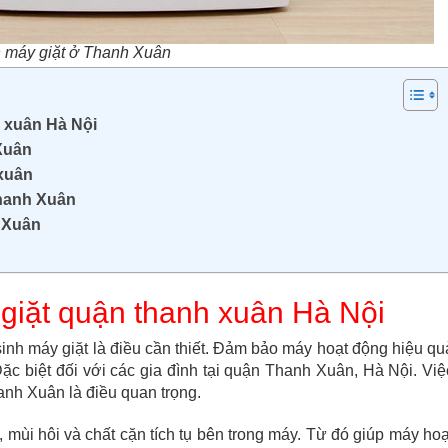
h máy giặt ở Thanh Xuân
h xuân Hà Nội
 Xuân
 xuân
Thanh Xuân
h Xuân
 giặt quận thanh xuân Hà Nội
sinh máy giặt là điều cần thiết. Đảm bảo máy hoạt động hiệu qu
ặc biệt đối với các gia đình tại quận Thanh Xuân, Hà Nội. Việ
Thanh Xuân là điều quan trọng.
, mùi hôi và chất cặn tích tụ bên trong máy. Từ đó giúp máy hoạ