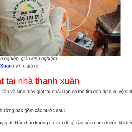
n nghiệp, giàu kinh nghiệm
h Xuân
uy tín, giá rẻ.
ặt tại nhà thanh xuân
ần vệ sinh máy giặt tại nhà. Bạn có thể tìm đến dịch vụ vệ sin
n thường bao gồm các bước sau:
áy giặt. Đảm bảo không có vấn đề gì cần sửa chữa trước khi tiế