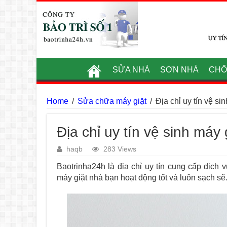
SỬA NHÀ
SƠN NHÀ
CHỐ
Home
/
Sửa chữa máy giặt
/
Địa chỉ uy tín vệ si
Địa chỉ uy tín vệ sinh máy
haqb
283 Views
Baotrinha24h là địa chỉ uy tín cung cấp dịch 
máy giặt nhà bạn hoạt động tốt và luôn sạch sẽ