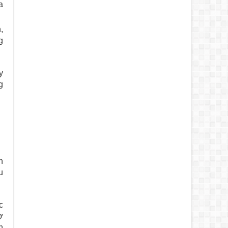
a
,
g
y
g
n
u
c
ợ
h