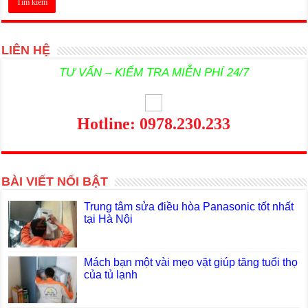
LIÊN HỆ
TƯ VẤN – KIỂM TRA MIỄN PHÍ 24/7
Hotline: 0978.230.233
BÀI VIẾT NỔI BẬT
Trung tâm sửa điều hòa Panasonic tốt nhất
tại Hà Nội
Mách bạn một vài mẹo vặt giúp tăng tuổi thọ
của tủ lạnh