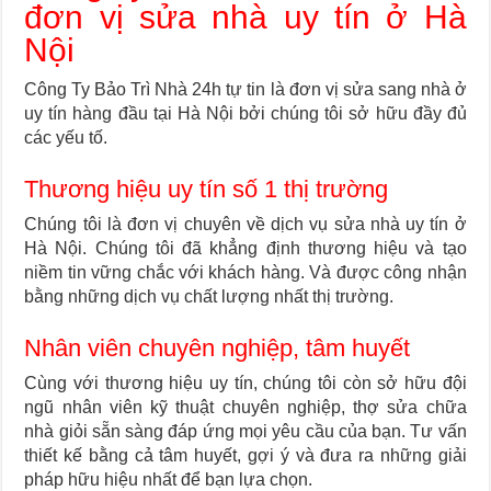
đơn vị sửa nhà uy tín ở Hà
Nội
Công Ty Bảo Trì Nhà 24h tự tin là đơn vị sửa sang nhà ở
uy tín hàng đầu tại Hà Nội bởi chúng tôi sở hữu đầy đủ
các yếu tố.
Thương hiệu uy tín số 1 thị trường
Chúng tôi là đơn vị chuyên về dịch vụ sửa nhà uy tín ở
Hà Nội. Chúng tôi đã khẳng định thương hiệu và tạo
niềm tin vững chắc với khách hàng. Và được công nhận
bằng những dịch vụ chất lượng nhất thị trường.
Nhân viên chuyên nghiệp, tâm huyết
Cùng với thương hiệu uy tín, chúng tôi còn sở hữu đội
ngũ nhân viên kỹ thuật chuyên nghiệp, thợ sửa chữa
nhà giỏi sẵn sàng đáp ứng mọi yêu cầu của bạn. Tư vấn
thiết kế bằng cả tâm huyết, gợi ý và đưa ra những giải
pháp hữu hiệu nhất để bạn lựa chọn.