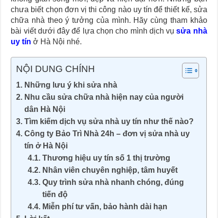
chưa biết chọn đơn vị thi công nào uy tín để thiết kế, sửa
chữa nhà theo ý tưởng của mình. Hãy cùng tham khảo
bài viết dưới đây để lựa chọn cho mình dịch vụ
sửa nhà
uy tín
ở Hà Nội nhé.
NỘI DUNG CHÍNH
Những lưu ý khi sửa nhà
Nhu cầu sửa chữa nhà hiện nay của người
dân Hà Nội
Tìm kiếm dịch vụ sửa nhà uy tín như thế nào?
Công ty Bảo Trì Nhà 24h – đơn vị sửa nhà uy
tín ở Hà Nội
Thương hiệu uy tín số 1 thị trường
Nhân viên chuyên nghiệp, tâm huyết
Quy trình sửa nhà nhanh chóng, đúng
tiến độ
Miễn phí tư vấn, bảo hành dài hạn