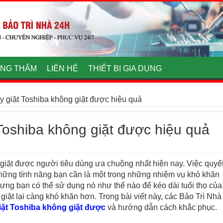
NG THẤM
LIÊN HỆ
THIẾT BỊ GIA DỤNG
 giặt Toshiba không giặt được hiệu quả
Toshiba không giặt được hiệu quả
giặt được người tiêu dùng ưa chuộng nhất hiện nay. Việc quyế
 những tính năng bạn cần là một trong những nhiệm vụ khó khăn
hưng bạn có thể sử dụng nó như thế nào để kéo dài tuổi thọ của
ặt lại càng khó khăn hơn. Trong bài viết này, các Bảo Trì Nhà
ặt Toshiba không giặt được
và hướng dẫn cách khắc phục.