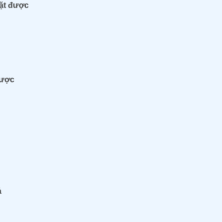
ặt được
được
ả