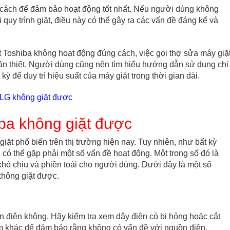
cách để đảm bảo hoạt động tốt nhất. Nếu người dùng không
quy trình giặt, điều này có thể gây ra các vấn đề đáng kể và
t Toshiba không hoạt động đúng cách, việc gọi thợ sửa máy giặ
cần thiết. Người dùng cũng nên tìm hiểu hướng dẫn sử dụng chi
ỳ để duy trì hiệu suất của máy giặt trong thời gian dài.
 LG không giặt được
ba không giặt được
iặt phổ biến trên thị trường hiện nay. Tuy nhiên, như bất kỳ
g có thể gặp phải một số vấn đề hoạt động. Một trong số đó là
khó chịu và phiền toái cho người dùng. Dưới đây là một số
 không giặt được.
n điện không. Hãy kiểm tra xem dây điện có bị hỏng hoặc cắt
m khác để đảm bảo rằng không có vấn đề với nguồn điện.