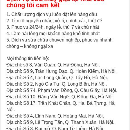
chúng tôi cam kết
1. Chất lượng dịch vụ luôn đặt lên hàng đầu
2. Tìm rõ nguyên nhân, xử lí, chính xác, triệt để
3. Phục vụ 24/24h, ngày lễ, thứ 7 và chủ nhật
4. Làm hài lòng mọi khách hàng khó tính nhất
5. Dịch vụ sửa chữa chuyên nghiệp, phục vụ nhanh
chóng – không ngại xa
Mọi thông tin liên hệ:
Địa chỉ: số 8, Văn Quán, Q. Hà Đông, Hà Nội.
Địa chỉ: Số 9, Trân Hưng Đạo, Q. Hoàn Kiếm, Hà Nội.
Địa chỉ: Số 4, Lạc Long Quân, Q. Tây Hồ, Hà Nội.
Địa chỉ: Số 2, Ngô Gia Tự, Q. Long Biên, Hà Nội.
Địa chỉ: Số 74, Phạm Văn Đồng, Q. Cầu Giấy, Hà Nội.
Địa chỉ: Số 10, Đặng Văn Ngữ, Q. Đống Đa, Hà Nội.
Địa chỉ: Số 17, Trần Khát Chân, Q. Hai Bà Trưng, Hà
Nội.
Địa chỉ: Số 4, Lĩnh Nam, Q. Hoàng Mai, Hà Nội.
Địa chỉ: Số 9, Lê Trọng Tấn, Q. Thanh Xuân, Hà Nội.
Địa chỉ: Số 3, Đại mỗ, Q. Nam Từ Liêm, Hà Nội.