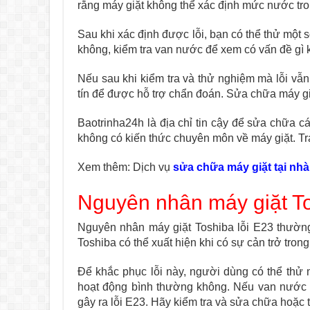
rằng máy giặt không thể xác định mức nước tro
Sau khi xác định được lỗi, bạn có thể thử một
không, kiểm tra van nước để xem có vấn đề gì
Nếu sau khi kiểm tra và thử nghiệm mà lỗi vẫn
tín để được hỗ trợ chẩn đoán. Sửa chữa máy gi
Baotrinha24h là địa chỉ tin cậy để sửa chữa c
không có kiến thức chuyên môn về máy giặt. T
Xem thêm: Dịch vụ
sửa chữa máy giặt tại nhà
Nguyên nhân máy giặt To
Nguyên nhân máy giặt Toshiba lỗi E23 thường 
Toshiba có thể xuất hiện khi có sự cản trở tr
Để khắc phục lỗi này, người dùng có thể thử 
hoạt động bình thường không. Nếu van nước 
gây ra lỗi E23. Hãy kiểm tra và sửa chữa hoặc 