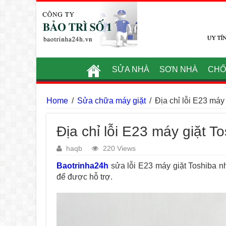
SỬA NHÀ
SƠN NHÀ
CHỐ
Home
/
Sửa chữa máy giặt
/
Địa chỉ lỗi E23 máy 
Địa chỉ lỗi E23 máy giặt To
haqb
220 Views
Baotrinha24h
sửa lỗi E23 máy giặt Toshiba n
để được hỗ trợ.