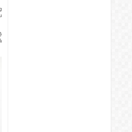
g
u
ệ
à