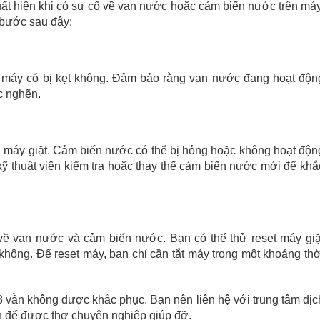
xuất hiện khi có sự cố về van nước hoặc cảm biến nước trên máy
 bước sau đây:
n máy có bị kẹt không. Đảm bảo rằng van nước đang hoạt độn
c nghẽn.
n máy giặt. Cảm biến nước có thể bị hỏng hoặc không hoạt độn
kỹ thuật viên kiểm tra hoặc thay thế cảm biến nước mới để khắ
về van nước và cảm biến nước. Bạn có thể thử reset máy giặ
không. Để reset máy, bạn chỉ cần tắt máy trong một khoảng thờ
3 vẫn không được khắc phục. Bạn nên liên hệ với trung tâm dịc
ín để được thợ chuyên nghiệp giúp đỡ.