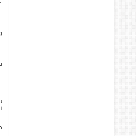
.
g
g
c
t
i
h