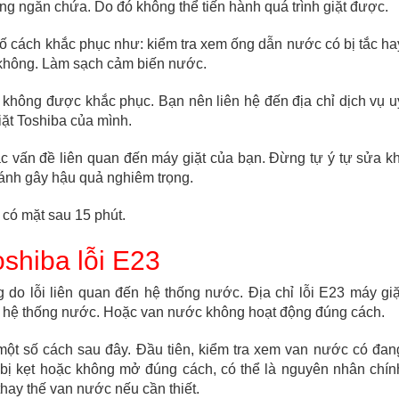
ng ngăn chứa. Do đó không thể tiến hành quá trình giặt được.
 số cách khắc phục như: kiểm tra xem ống dẫn nước có bị tắc ha
 không. Làm sạch cảm biến nước.
 không được khắc phục. Bạn nên liên hệ đến địa chỉ dịch vụ u
ặt Toshiba của mình.
ác vấn đề liên quan đến máy giặt của bạn. Đừng tự ý tự sửa kh
ránh gây hậu quả nghiêm trọng.
có mặt sau 15 phút.
shiba lỗi E23
do lỗi liên quan đến hệ thống nước. Địa chỉ lỗi E23 máy giặ
ong hệ thống nước. Hoặc van nước không hoạt động đúng cách.
một số cách sau đây. Đầu tiên, kiểm tra xem van nước có đan
bị kẹt hoặc không mở đúng cách, có thể là nguyên nhân chín
thay thế van nước nếu cần thiết.