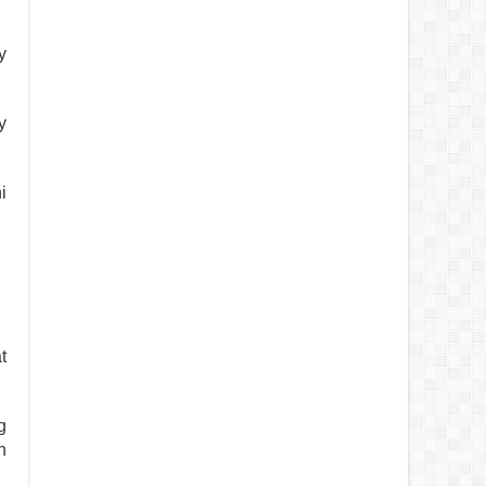
y
y
i
t
g
h