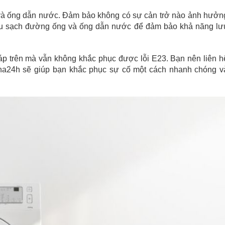
 và ống dẫn nước. Đảm bảo không có sự cản trở nào ảnh hưởn
au sạch đường ống và ống dẫn nước để đảm bảo khả năng lư
háp trên mà vẫn không khắc phục được lỗi E23. Bạn nên liên h
nha24h sẽ giúp bạn khắc phục sự cố một cách nhanh chóng v