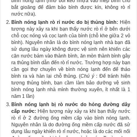
bình nóng lạnh (nhớ bôi keo nhựa vào mép bình chỗ
bắt gioăng để đảm bảo bình được kín, không rò rỉ
nước nữa).
Bình nóng lạnh rò rỉ nước do bị thủng bình:
Hiện
tượng này xảy ra khi bạn thấy nước rò rỉ ở bên dưới
chỗ cọc nóng và cọc lạnh của bình (chỗ khe giữa 2 vỏ
bình). Nguyên nhân là do bình nóng lạnh nhà bạn đã
sử dụng lâu ngày không được vệ sinh nên khiến các
cặn nước bám vào thành bình, ăn mòn thành bình gây
ra thủng bình dẫn đến rò rỉ nước. Trường hợp này bạn
cần gọi thợ chuyên về bình nóng lạnh đến để tháo
bình ra và hàn lại chỗ thủng. (
Chú ý
: Để tránh hiện
tượng thủng bình, bạn cầm làm bảo dưỡng vệ sinh
bình nóng lạnh nhà mình thường xuyên, ít nhất là 1
năm 1 lần)
Bình nóng lạnh bị rò nước do hỏng đường dây
cấp nước:
Hiện tượng này xảy ra khi bạn thấy nước
rò rỉ ở 2 đường ống mềm cấp vào bình nóng lạnh.
Nguyên nhân là do đường ống mềm cấp nước đã sử
dụng lâu ngày khiến rò rỉ nước, hoặc là do các mối nối