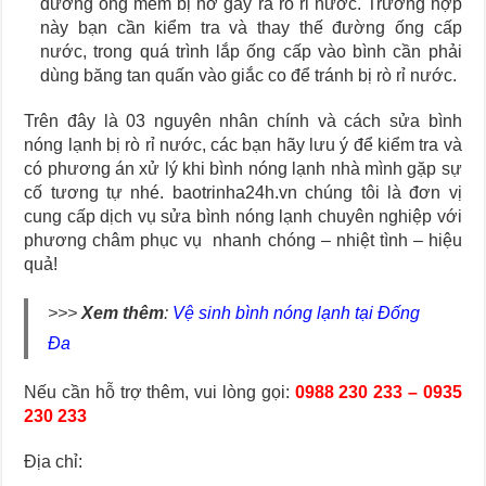
đường ống mềm bị hở gây ra rò rỉ nước. Trường hợp
này bạn cần kiểm tra và thay thế đường ống cấp
nước, trong quá trình lắp ống cấp vào bình cần phải
dùng băng tan quấn vào giắc co để tránh bị rò rỉ nước.
Trên đây là 03 nguyên nhân chính và cách sửa bình
nóng lạnh bị rò rỉ nước, các bạn hãy lưu ý để kiểm tra và
có phương án xử lý khi bình nóng lạnh nhà mình gặp sự
cố tương tự nhé. baotrinha24h.vn chúng tôi là đơn vị
cung cấp dịch vụ sửa bình nóng lạnh chuyên nghiệp với
phương châm phục vụ nhanh chóng – nhiệt tình – hiệu
quả!
>>>
Xem thêm
:
Vệ sinh bình nóng lạnh tại Đống
Đa
Nếu cần hỗ trợ thêm, vui lòng gọi:
0988 230 233 – 0935
230 233
Địa chỉ: